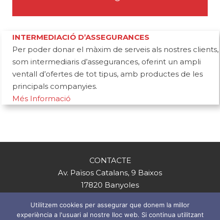
INTERMEDIACIÓ D’ASSEGURANCES
Per poder donar el màxim de serveis als nostres clients,
som intermediaris d’assegurances, oferint un ampli
ventall d’ofertes de tot tipus, amb productes de les
principals companyies.
Més Informació
CONTACTE
Av. Països Catalans, 9 Baixos
17820 Banyoles
Tel. 972581127
Utilitzem cookies per assegurar que donem la millor
experiència a l'usuari al nostre lloc web. Si continua utilitzant