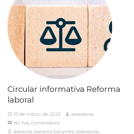
Circular informativa Reforma
laboral
15 de marzo de 2022
assessoria
No hay comentarios
asesoria
,
asesoria banyoles
,
assessoria
,