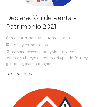
Declaración de Renta y
Patrimonio 2021
4 de abril de 2022
assessoria
No hay comentarios
asesoria
,
asesoria banyoles
,
assessoria
,
assessoria banyoles
,
assessoria pla de l'estany
,
gestoria
,
gestoria banyoles
Te esperamos!